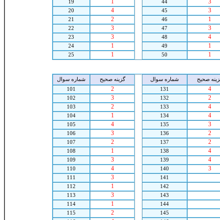
1
3
19
44
4
3
20
45
2
1
21
46
3
3
22
47
3
4
23
48
1
1
24
49
1
1
25
50
زينه صحيح
شماره سوال
گزينه صحيح
شماره سوال
2
4
101
131
3
2
102
132
2
4
103
133
1
4
104
134
4
3
105
135
3
2
106
136
2
2
107
137
1
4
108
138
3
4
109
139
4
3
110
140
3
111
141
1
112
142
3
113
143
1
114
144
2
115
145