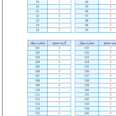
1
1
19
44
2
4
20
45
3
2
21
46
4
2
22
47
1
2
23
48
2
3
24
49
2
2
25
50
زينه صحيح
شماره سوال
گزينه صحيح
شماره سوال
4
2
101
131
1
3
102
132
3
2
103
133
4
3
104
134
2
1
105
135
4
1
106
136
3
4
107
137
1
3
108
138
4
2
109
139
3
3
110
140
1
4
111
141
2
3
112
142
1
2
113
143
2
2
114
144
1
4
115
145