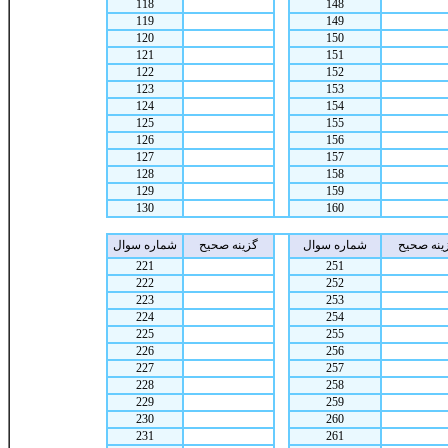
118
148
119
149
120
150
121
151
122
152
123
153
124
154
125
155
126
156
127
157
128
158
129
159
130
160
ينه صحيح
شماره سوال
گزينه صحيح
شماره سوال
221
251
222
252
223
253
224
254
225
255
226
256
227
257
228
258
229
259
230
260
231
261